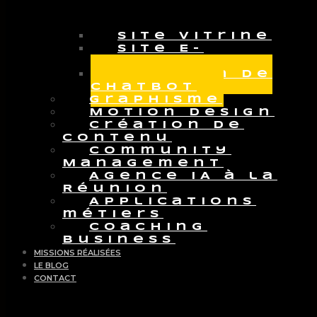
Site vitrine
Site E-
commerce
Création de
Chatbot
Graphisme
Motion Design
Création de
contenu
Community
Management
Agence IA à la
Réunion
Applications
métiers
Coaching
Business
MISSIONS RÉALISÉES
LE BLOG
CONTACT