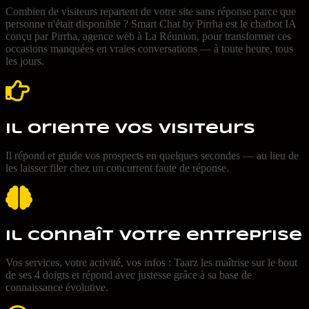
Combien de visiteurs repartent de votre site sans réponse parce que
personne n'était disponible ? Smart Chat by Pirrha est le chatbot IA
conçu par Pirrha, agence web à La Réunion, pour transformer ces
occasions manquées en vraies conversations — à toute heure, tous
les jours.
Il oriente vos visiteurs
Il répond et guide vos prospects en quelques secondes — au lieu de
les laisser filer chez un concurrent faute de réponse.
Il connaît votre entreprise
Vos services, votre activité, vos infos : Taarz les maîtrise sur le bout
de ses 4 doigts et répond avec justesse grâce à sa base de
connaissance évolutive.