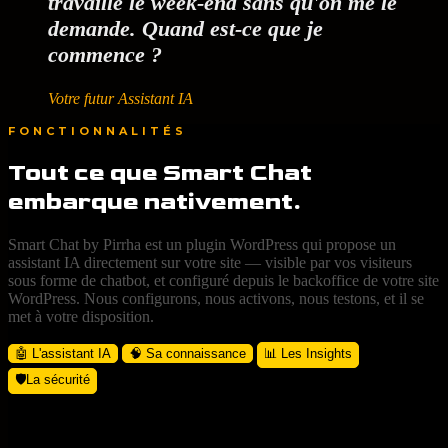
travaille le week-end sans qu'on me le
demande. Quand est-ce que je
commence ?
Votre futur Assistant IA
FONCTIONNALITÉS
Tout ce que Smart Chat
embarque nativement.
Smart Chat by Pirrha est un plugin WordPress qui propose un
assistant IA directement sur votre site — visible par vos visiteurs
sous forme de chatbot, et configuré depuis le backoffice de votre site
WordPress. Nous configurons, nous activons, nous testons, et il se
met à votre disposition.
🤖 L'assistant IA
🧠 Sa connaissance
📊 Les Insights
🛡️La sécurité
Assistant IA — Ce que fait vraiment