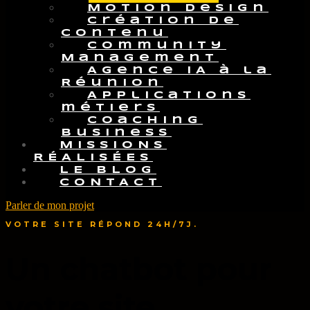
Motion Design
Création de
contenu
Community
Management
Agence IA à la
Réunion
Applications
métiers
Coaching
Business
MISSIONS
RÉALISÉES
LE BLOG
CONTACT
Parler de mon projet
VOTRE SITE RÉPOND 24H/7J.
Un chatbot pour
votre site