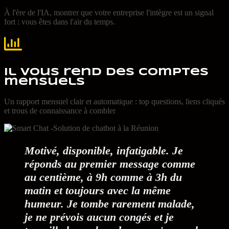
À l'ère de l'IA, montrer que votre entreprise l'intègre est un signal
fort : vous êtes dans l'air du temps.
Il vous rend des comptes
mensuels
Un rapport mensuel clair et automatique : top questions, liens cliqués
et trous de connaissance à combler
Motivé, disponible, infatigable. Je
réponds au premier message comme
au centième, à 9h comme à 3h du
matin et toujours avec la même
humeur. Je tombe rarement malade,
je ne prévois aucun congés et je