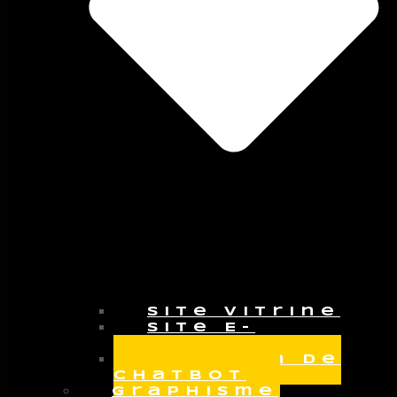
Site vitrine
Site E-
commerce
Création de
Chatbot
Graphisme