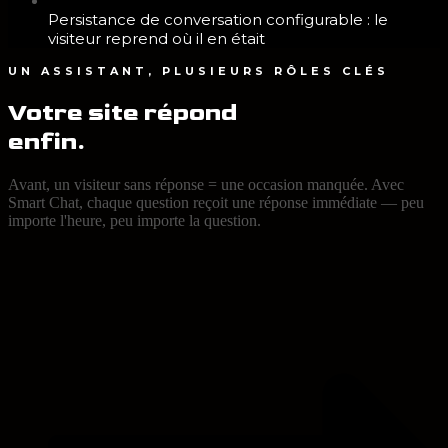
Persistance de conversation configurable : le
visiteur reprend où il en était
UN ASSISTANT, PLUSIEURS RÔLES CLÉS
Votre site répond
enfin.
Avant, un visiteur sans réponse = une occasion manquée. Avec
Smart Chat, chaque question reçoit une réponse immédiate — peu
importe l'heure, peu importe la question.